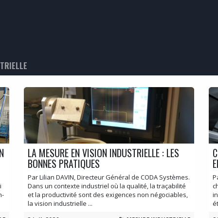
 PROCESS
CONTRÔLE SÉCURITÉ
NOS FORMATIONS
NOS MA
TRIELLE
N
LA MESURE EN VISION INDUSTRIELLE : LES
C
BONNES PRATIQUES
E
Par Lilian DAVIN, Directeur Général de CODA Systèmes.
P
i
Dans un contexte industriel où la qualité, la traçabilité
c
n-
et la productivité sont des exigences non négociables,
i
la vision industrielle ...
é