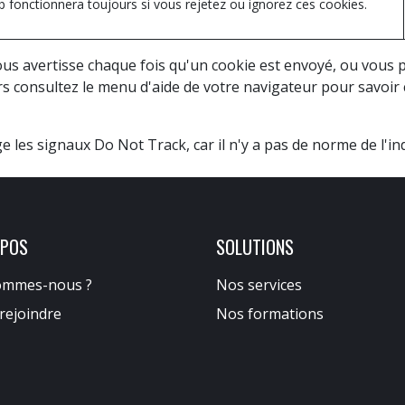
b fonctionnera toujours si vous rejetez ou ignorez ces cookies.
us avertisse chaque fois qu'un cookie est envoyé, ou vous po
ors consultez le menu d'aide de votre navigateur pour savoi
les signaux Do Not Track, car il n'y a pas de norme de l'ind
OPOS
SOLUTIONS
ommes-nous ?
Nos services
rejoindre
Nos formations