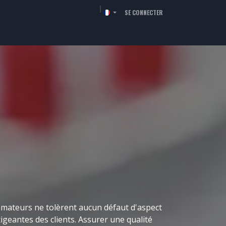
SE CONNECTER
RCHÉS
RESSOURCES
SOCIÉTÉ
CONTACT
ommateurs ne tolèrent aucun défaut d'aspect
igeantes des clients. Assurer une qualité