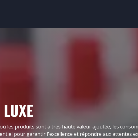
 PROCESS
CONTRÔLE SÉCURITÉ
NOS FORMATIONS
NOS MA
 LUXE
, où les produits sont à très haute valeur ajoutée, les cons
entiel pour garantir l'excellence et répondre aux attentes ex