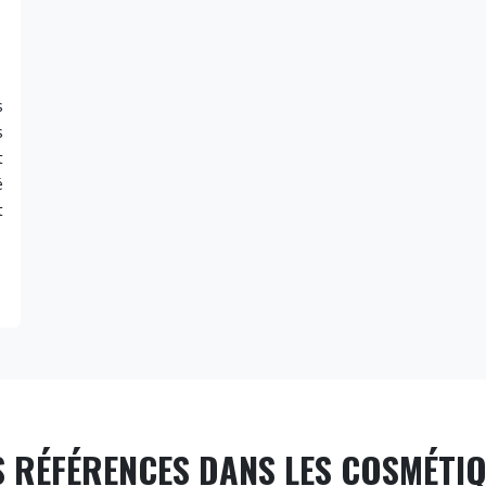
s
s
t
é
t
 RÉFÉRENCES DANS LES COSMÉTI