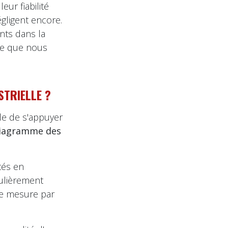
ur fiabilité
gligent encore.
nts dans la
 ce que nous
STRIELLE ?
ile de s'appuyer
iagramme des
tés en
ulièrement
de mesure par