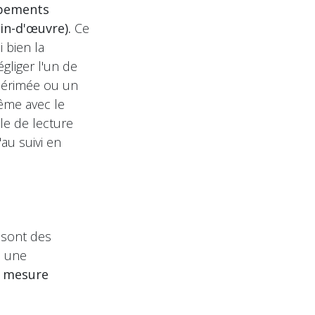
uipements
in-d'œuvre).
Ce
 bien la
gliger l'un de
 périmée ou un
même avec le
le de lecture
'au suivi en
é sont des
 une
a
mesure